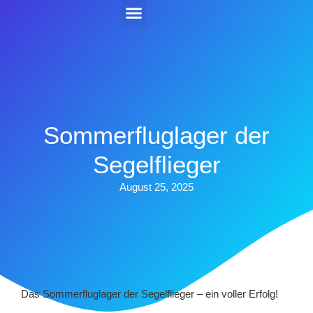
Kehler Flugtage 2026
Sommerfluglager der
Segelflieger
August 25, 2025
Das Sommerfluglager der Segelflieger – ein voller Erfolg!