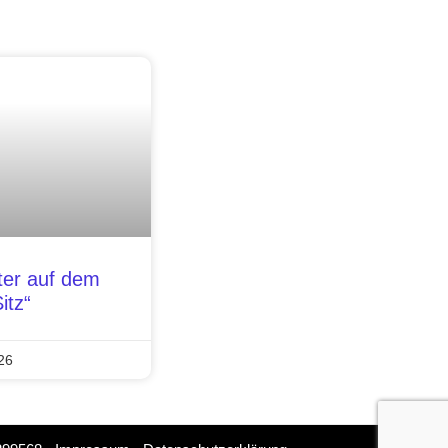
ter auf dem
itz“
26