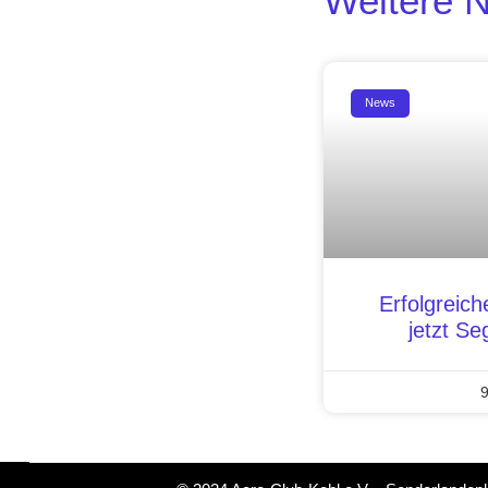
Weitere 
News
Erfolgreich
jetzt Se
9